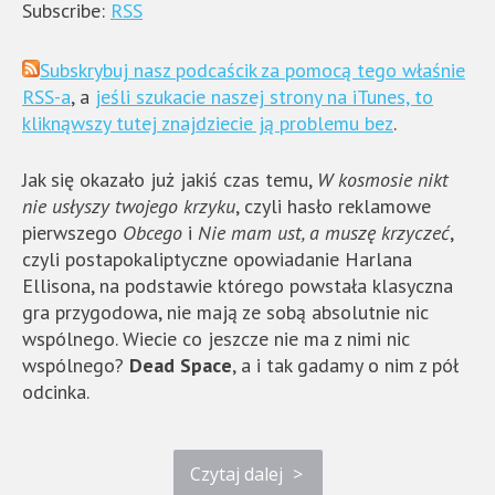
Subscribe:
RSS
Subskrybuj nasz podcaścik za pomocą tego właśnie
RSS-a
, a
jeśli szukacie naszej strony na iTunes, to
kliknąwszy tutej znajdziecie ją problemu bez
.
Jak się okazało już jakiś czas temu,
W kosmosie nikt
nie usłyszy twojego krzyku
, czyli hasło reklamowe
pierwszego
Obcego
i
Nie mam ust, a muszę krzyczeć
,
czyli postapokaliptyczne opowiadanie Harlana
Ellisona, na podstawie którego powstała klasyczna
gra przygodowa, nie mają ze sobą absolutnie nic
wspólnego. Wiecie co jeszcze nie ma z nimi nic
wspólnego?
Dead Space
, a i tak gadamy o nim z pół
odcinka.
Czytaj dalej
>