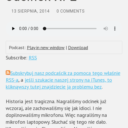
13 SIERPNIA, 2014
0 COMMENTS
Podcast:
Play in new window
|
Download
Subscribe:
RSS
Subskrybuj nasz podcaścik za pomocą tego właśnie
RSS-a
, a
jeśli szukacie naszej strony na iTunes, to
kliknąwszy tutej znajdziecie ją problemu bez
.
Historia jest tragiczna. Nagraliśmy odcinek już
wczoraj, ale zachowaliśmy się jak idioci. I nie
dopilnowaliśmy mikrofonu. Więc nagraliśmy na
mikrofon laptopowy. Słuchać się tego nie dało.