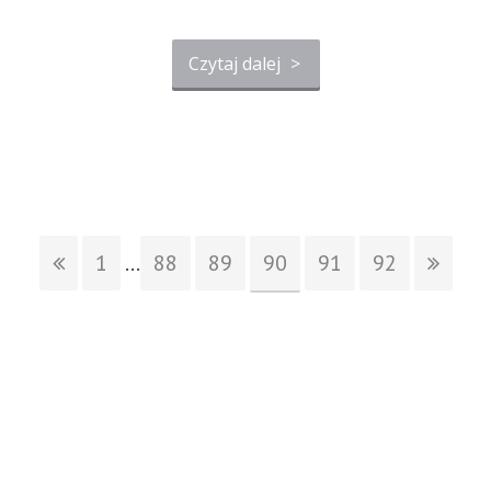
Czytaj dalej
>
1
...
88
89
90
91
92