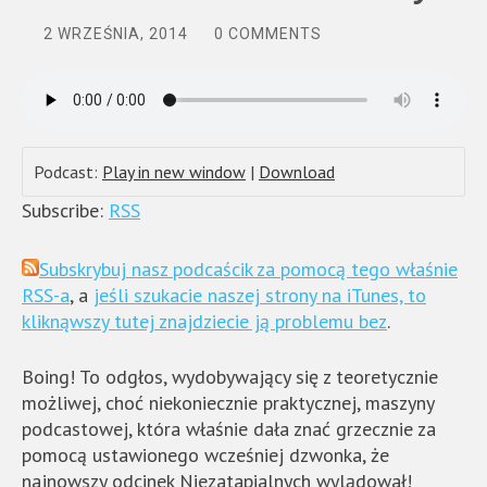
2 WRZEŚNIA, 2014
0 COMMENTS
Podcast:
Play in new window
|
Download
Subscribe:
RSS
Subskrybuj nasz podcaścik za pomocą tego właśnie
RSS-a
, a
jeśli szukacie naszej strony na iTunes, to
kliknąwszy tutej znajdziecie ją problemu bez
.
Boing! To odgłos, wydobywający się z teoretycznie
możliwej, choć niekoniecznie praktycznej, maszyny
podcastowej, która właśnie dała znać grzecznie za
pomocą ustawionego wcześniej dzwonka, że
najnowszy odcinek Niezatapialnych wylądował!