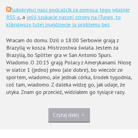
Subskrybuj nasz podcaścik za pomocą tego właśnie
RSS-a
, a
jeśli szukacie naszej strony na iTunes, to
kliknąwszy tutej znajdziecie ją problemu bez
.
Wracam do domu. Dziś o 18:00 Serbowie grają z
Brazylią w kosza. Mistrzostwa świata. Jestem za
Brazylią, bo Splitter gra w San Antonio Spurs.
Wiadomo. O 20:15 grają Polacy z Amerykanami. Niosę
w siatce 1 (jedno) piwo (ale dobre), bo wieczór ze
sportem, wiadomo, ale jednak córka, środek tygodnia,
coś tam, wiadomo. Z daleka widzę go, jak udaje, że
utyka. Znam go przecież, widziałem go tysiące razy.
Czytaj dalej
>