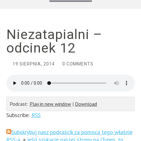
Niezatapialni –
odcinek 12
19 SIERPNIA, 2014
0 COMMENTS
Podcast:
Play in new window
|
Download
Subscribe:
RSS
Subskrybuj nasz podcaścik za pomocą tego właśnie
RSS-a
, a
jeśli szukacie naszej strony na iTunes, to