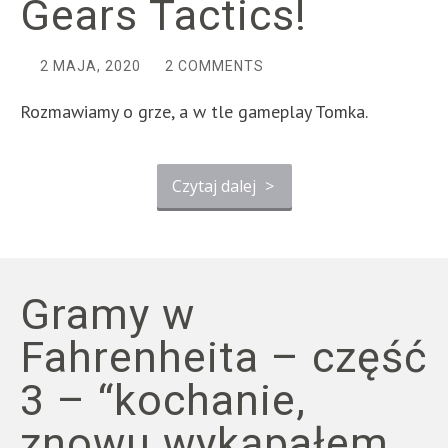
Gears Tactics!
2 MAJA, 2020
2 COMMENTS
Rozmawiamy o grze, a w tle gameplay Tomka.
Czytaj dalej
>
Gramy w
Fahrenheita – część
3 – “kochanie,
znowu wykąpałem