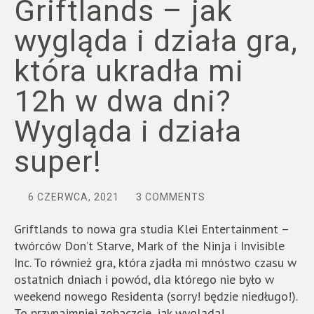
Griftlands – jak
wygląda i działa gra,
która ukradła mi
12h w dwa dni?
Wygląda i działa
super!
6 CZERWCA, 2021
3 COMMENTS
Griftlands to nowa gra studia Klei Entertainment –
twórców Don’t Starve, Mark of the Ninja i Invisible
Inc. To również gra, która zjadła mi mnóstwo czasu w
ostatnich dniach i powód, dla którego nie było w
weekend nowego Residenta (sorry! będzie niedługo!).
To przynajmniej zobaczcie, jak wygląda!