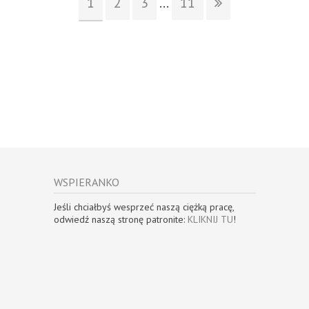
1
2
3
...
11
WSPIERANKO
Jeśli chciałbyś wesprzeć naszą ciężką pracę,
odwiedź naszą stronę patronite:
KLIKNIJ TU
!