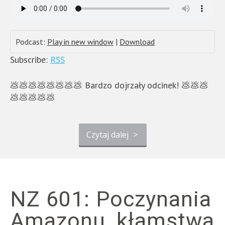
Podcast:
Play in new window
|
Download
Subscribe:
RSS
💩💩💩💩💩💩💩💩 Bardzo dojrzały odcinek! 💩💩💩
💩💩💩💩💩
Czytaj dalej
>
NZ 601: Poczynania
Amazonu, kłamstwa