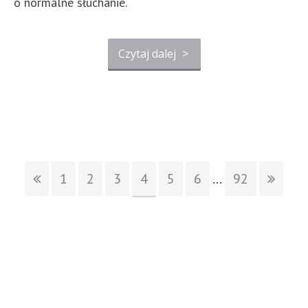
o normalne słuchanie.
Czytaj dalej
>
1
2
3
4
5
6
...
92