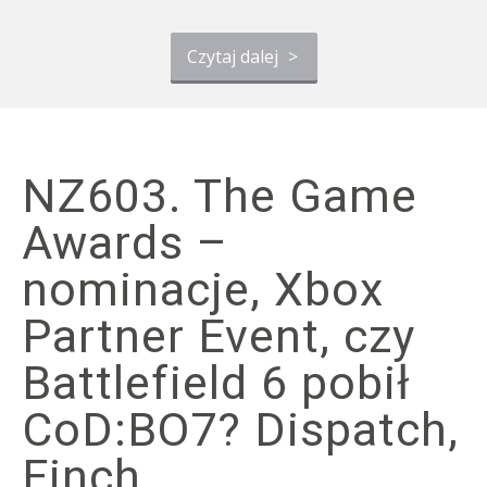
Czytaj dalej
>
NZ603. The Game
Awards –
nominacje, Xbox
Partner Event, czy
Battlefield 6 pobił
CoD:BO7? Dispatch,
Finch