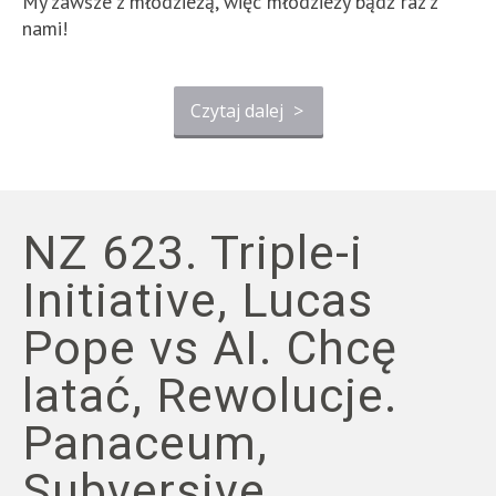
My zawsze z młodzieżą, więc młodzieży bądź raz z
nami!
Czytaj dalej
>
NZ 623. Triple-i
Initiative, Lucas
Pope vs AI. Chcę
latać, Rewolucje.
Panaceum,
Subversive