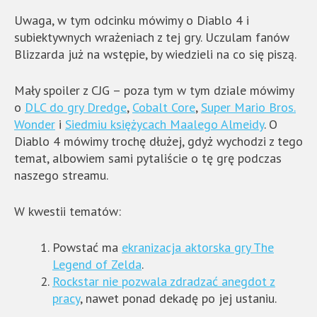
Uwaga, w tym odcinku mówimy o Diablo 4 i
subiektywnych wrażeniach z tej gry. Uczulam fanów
Blizzarda już na wstępie, by wiedzieli na co się piszą.
Mały spoiler z CJG – poza tym w tym dziale mówimy
o
DLC do gry Dredge
,
Cobalt Core
,
Super Mario Bros.
Wonder
i
Siedmiu księżycach Maalego Almeidy
. O
Diablo 4 mówimy trochę dłużej, gdyż wychodzi z tego
temat, albowiem sami pytaliście o tę grę podczas
naszego streamu.
W kwestii tematów:
Powstać ma
ekranizacja aktorska gry The
Legend of Zelda
.
Rockstar nie pozwala zdradzać anegdot z
pracy
, nawet ponad dekadę po jej ustaniu.