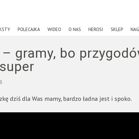
KSTY
POLECAJKA
WIDEO
O NAS
HEROSI
SKLEP
NAG
 – gramy, bo przygodó
 super
S
kę dziś dla Was mamy, bardzo ładna jest i spoko.