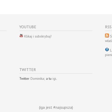
YOUTUBE
RSS
Klikaj i subskrybuj!
S
właś
L
pien
TWITTER
Twitter
Dominika
; a tu
igi
.
(iga jest #najsupsza)